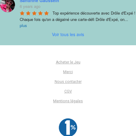
Sandrine Gaussein
6 years ago
Top expérience découverte avec Drôle d'Expé ! 
Chaque fois qu'on a dégainé une carte-défi Drôle d'Expé, on
...
plus
Voir tous les avis
Acheter le Jeu
Merci
Nous contacter
CGV
Mentions légales